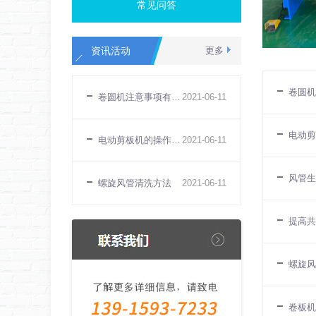
常见问答
资讯活动
更多
卷圆机
卷圆机注意事项有哪些？
2021
-
06
-
11
电动剪
电动剪板机的操作规程
2021
-
06
-
11
风管生
螺旋风管清洗方法
2021
-
06
-
11
提高共
螺旋风
卷板机